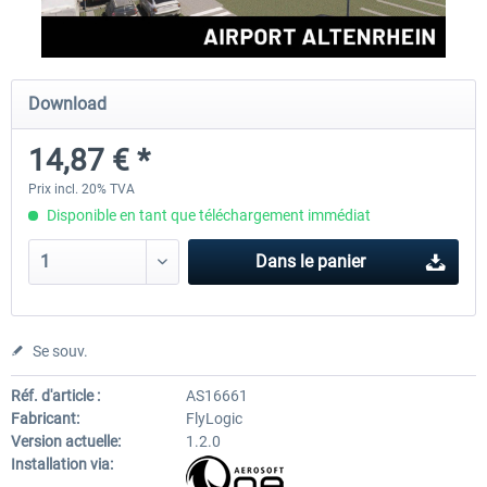
Aerosoft Mega Airport Brussels
Aerosoft Airport Cologne/
Download
14,87 € *
25,16 € *
18,10 € *
Prix incl. 20% TVA
Disponible en tant que téléchargement immédiat
Dans le panier
Se souv.
Réf. d'article :
AS16661
Fabricant:
FlyLogic
Version actuelle:
1.2.0
Installation via: