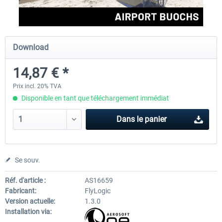
Aerosoft Mega Airport Brussels
Aerosoft Airport Cologne/
Download
14,87 € *
25,16 € *
18,10 € *
Prix incl. 20% TVA
Disponible en tant que téléchargement immédiat
Dans le panier
Se souv.
Réf. d'article :
AS16659
Fabricant:
FlyLogic
Version actuelle:
1.3.0
Installation via: