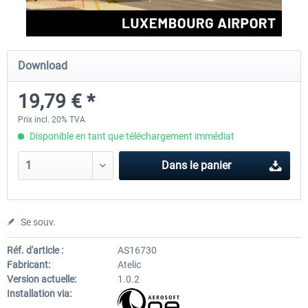
Aerosoft Airport Cologne/Bonn
sim-wings Hamburg
Download
19,79 € *
18,10 € *
20,12 € *
Prix incl. 20% TVA
Disponible en tant que téléchargement immédiat
Dans le panier
Se souv.
Réf. d'article :
AS16730
Fabricant:
Atelic
Version actuelle:
1.0.2
Installation via: