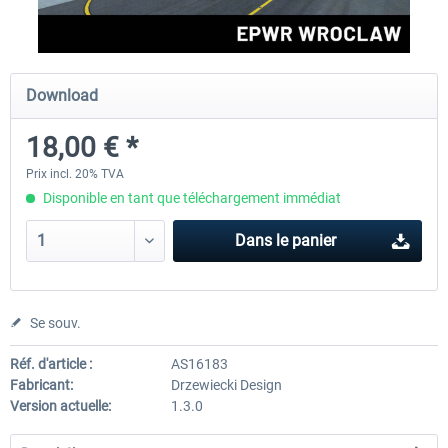
Aerosoft Airport Cologne/Bonn
Aerosoft Mega Airport Fran
Download
18,00 € *
18,10 € *
25,16 € *
Prix incl. 20% TVA
Disponible en tant que téléchargement immédiat
Dans le panier
Se souv.
Réf. d'article :
AS16183
Fabricant:
Drzewiecki Design
Version actuelle:
1.3.0