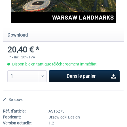
Aerosoft Airport Cologne/Bonn
sim-wings Hamburg
Download
18,10 € *
20,12 € *
20,40 € *
Prix incl. 20% TVA
Disponible en tant que téléchargement immédiat
Dans le panier
Se souv.
Réf. d'article :
AS16273
Fabricant:
Drzewiecki Design
Version actuelle:
1.2