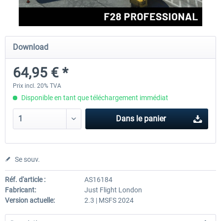
FlightSim Studio - E-Jets 170/175
Aerosoft Aircraft A340-600
Download
64,95 € *
40,29 € *
80,66 € *
Prix incl. 20% TVA
Disponible en tant que téléchargement immédiat
Dans le panier
Se souv.
Réf. d'article :
AS16184
Fabricant:
Just Flight London
Version actuelle:
2.3 | MSFS 2024