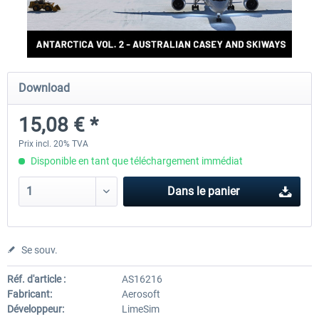
Aerosoft Antarctica Vol. 1 - British
Aerosoft Antarctica Vol. 2 - Au
Rothera...
Casey...
Download
15,08 € *
15,08 € *
15,08 € *
Prix incl. 20% TVA
Disponible en tant que téléchargement immédiat
Dans le panier
Se souv.
Réf. d'article :
AS16216
Fabricant:
Aerosoft
Développeur:
LimeSim