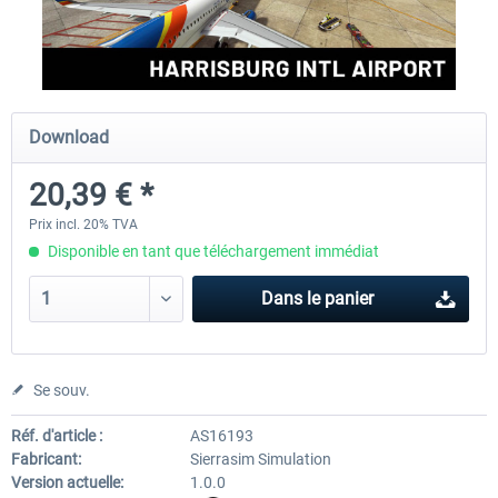
FSDG - Greenland Kulusuk MSFS
Aerosoft Airport Bonair
Download
9,07 € *
12,05 € *
20,39 € *
Prix incl. 20% TVA
Disponible en tant que téléchargement immédiat
Dans le panier
Se souv.
Réf. d'article :
AS16193
Fabricant:
Sierrasim Simulation
Version actuelle:
1.0.0