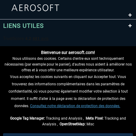
LIENS UTILES
Bienvenue sur aerosoft.com!
Nous utilisons des cookies. Certains d'entre eux sont techniquement
nécessaires (par exemple pour le panier), d'autres nous aident à améliorer nos
offres et à vous offrir une meilleure expérience utilisateur.
Vous acceptez les cookies suivants en cliquant sur Accepter tout. Vous
RENONCER AU CONTRAT ICI
trouverez des informations complémentaires dans les paramètres de
INFORMATIONS
confidentialité, où vous pourrez également modifier votre sélection à tout
moment. Il suffit d'aller à la page avec la déclaration de protection des
NE MANQUEZ PAS LES DERNIÈRES
données.
Consultez notre déclaration de protection des données.
NOUVELLES
Google Tag Manager:
Tracking and Analysis ,
Meta Pixel:
Tracking and
Analysis ,
OpenStreetMap:
Misc
* Tous les prix sont indiqués TVA légale comprise, hors
frais de port
et, le cas