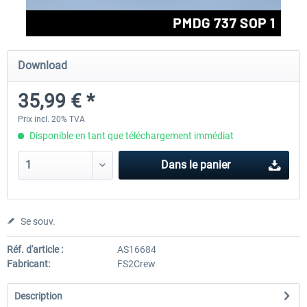
rkApps - FSRealistic Pro MSFS
Aerosoft Tool Simple Traf
Download
35,99 € *
33,60 € *
15,00 € *
Prix incl. 20% TVA
Disponible en tant que téléchargement immédiat
Dans le panier
Se souv.
Réf. d'article :
AS16684
Fabricant:
FS2Crew
Description