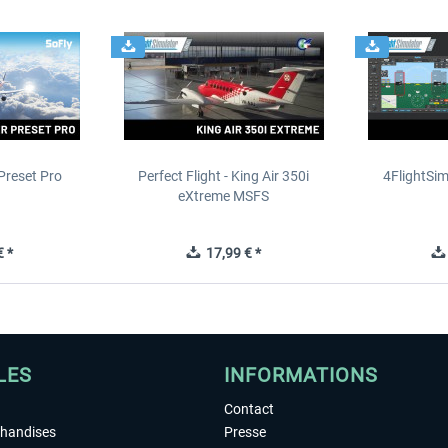
Preset Pro
Perfect Flight - King Air 350i
4FlightSim
eXtreme MSFS
 *
17,99 € *
LES
INFORMATIONS
Contact
chandises
Presse