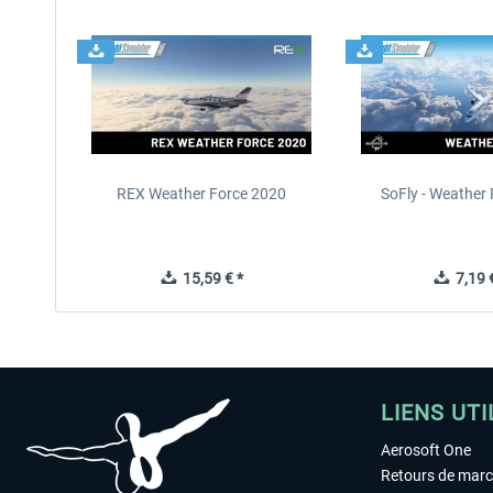
REX Weather Force 2020
SoFly - Weather 
15,59 € *
7,19 €
LIENS UTI
Aerosoft One
Retours de mar