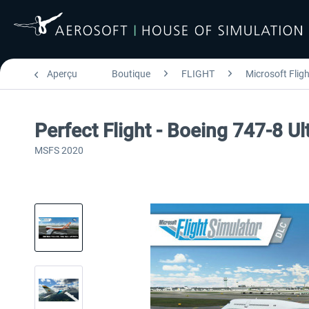
Aperçu
Boutique
FLIGHT
Microsoft Flig
Perfect Flight - Boeing 747-8 U
MSFS 2020