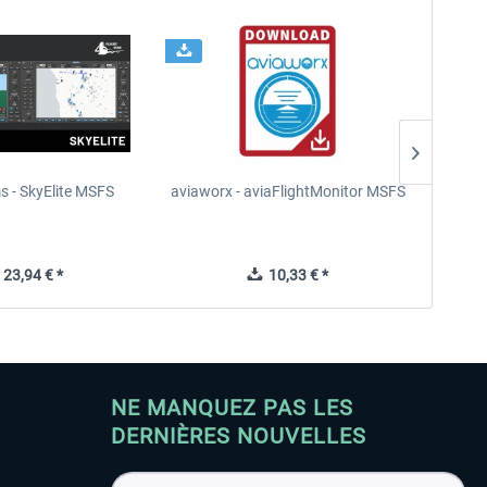
s - SkyElite MSFS
aviaworx - aviaFlightMonitor MSFS
aviaw
23,94 € *
10,33 € *
NE MANQUEZ PAS LES
DERNIÈRES NOUVELLES