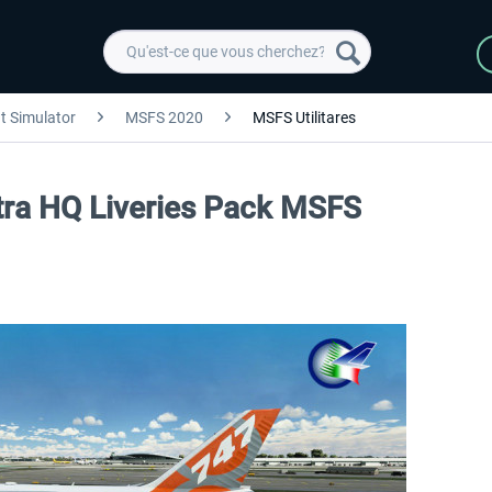
ht Simulator
MSFS 2020
MSFS Utilitares
ltra HQ Liveries Pack MSFS