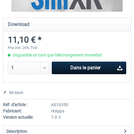
rkApps - FSRealistic Pro MSFS
Aerosoft Tool Simple Traf
Download
11,10 € *
33,60 € *
15,00 € *
Prix incl. 20% TVA
Disponible en tant que téléchargement immédiat
Dans le panier
Se souv.
Réf. d'article :
AS16350
Fabricant:
rkApps
Version actuelle:
1.0.3
Description