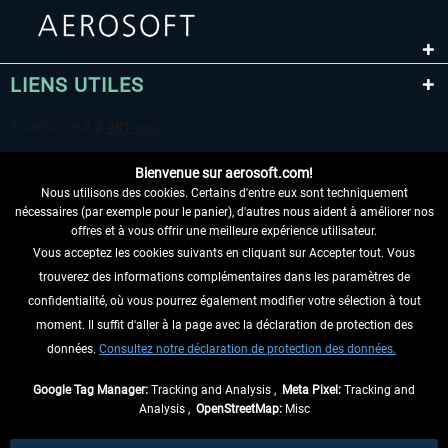
LIENS UTILES
Bienvenue sur aerosoft.com!
Nous utilisons des cookies. Certains d'entre eux sont techniquement
nécessaires (par exemple pour le panier), d'autres nous aident à améliorer nos
offres et à vous offrir une meilleure expérience utilisateur.
Vous acceptez les cookies suivants en cliquant sur Accepter tout. Vous
RENONCER AU CONTRAT ICI
trouverez des informations complémentaires dans les paramètres de
INFORMATIONS
confidentialité, où vous pourrez également modifier votre sélection à tout
moment. Il suffit d'aller à la page avec la déclaration de protection des
NE MANQUEZ PAS LES DERNIÈRES
données.
Consultez notre déclaration de protection des données.
NOUVELLES
Google Tag Manager:
Tracking and Analysis ,
Meta Pixel:
Tracking and
Analysis ,
OpenStreetMap:
Misc
* Tous les prix sont indiqués TVA légale comprise, hors
frais de port
et, le cas