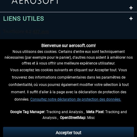
LIENS UTILES
Bienvenue sur aerosoft.com!
Nous utilisons des cookies. Certains d'entre eux sont techniquement
nécessaires (par exemple pour le panier), d'autres nous aident à améliorer nos
offres et à vous offrir une meilleure expérience utilisateur.
Vous acceptez les cookies suivants en cliquant sur Accepter tout. Vous
RENONCER AU CONTRAT ICI
trouverez des informations complémentaires dans les paramètres de
INFORMATIONS
confidentialité, où vous pourrez également modifier votre sélection à tout
moment. Il suffit d'aller à la page avec la déclaration de protection des
NE MANQUEZ PAS LES DERNIÈRES
données.
Consultez notre déclaration de protection des données.
NOUVELLES
Google Tag Manager:
Tracking and Analysis ,
Meta Pixel:
Tracking and
Analysis ,
OpenStreetMap:
Misc
* Tous les prix sont indiqués TVA légale comprise, hors
frais de port
et, le cas
échéant, frais de remboursement, si aucune description contraire.
Accepter tout