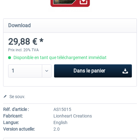
Airbus Bundle
iFly Jets-The 737NG for 
Download
29,88 € *
52,77 € *
59,72 € *
Prix incl. 20% TVA
Disponible en tant que téléchargement immédiat
Dans le panier
Se souv.
Réf. d'article :
AS15015
Fabricant:
Lionheart Creations
Langue:
English
Version actuelle:
2.0