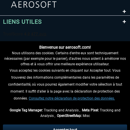
LIENS UTILES
Bienvenue sur aerosoft.com!
Nous utilisons des cookies. Certains d'entre eux sont techniquement
nécessaires (par exemple pour le panier), d'autres nous aident à améliorer nos
offres et à vous offrir une meilleure expérience utilisateur.
Vous acceptez les cookies suivants en cliquant sur Accepter tout. Vous
RENONCER AU CONTRAT ICI
trouverez des informations complémentaires dans les paramètres de
INFORMATIONS
confidentialité, où vous pourrez également modifier votre sélection à tout
moment. Il suffit d'aller à la page avec la déclaration de protection des
NE MANQUEZ PAS LES DERNIÈRES
données.
Consultez notre déclaration de protection des données.
NOUVELLES
Google Tag Manager:
Tracking and Analysis ,
Meta Pixel:
Tracking and
Analysis ,
OpenStreetMap:
Misc
* Tous les prix sont indiqués TVA légale comprise, hors
frais de port
et, le cas
échéant, frais de remboursement, si aucune description contraire.