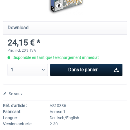
Airbus Bundle
iFly Jets-The 737NG for 
Download
24,15 € *
52,77 € *
59,72 € *
Prix incl. 20% TVA
Disponible en tant que téléchargement immédiat
Dans le panier
Se souv.
Réf. d'article :
AS10336
Fabricant:
Aerosoft
Langue:
Deutsch/English
Version actuelle:
2.30