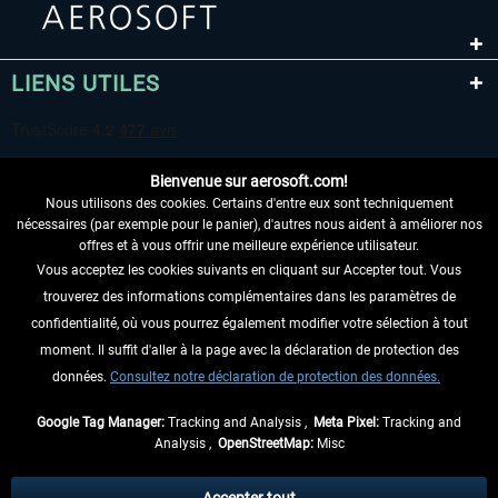
LIENS UTILES
Bienvenue sur aerosoft.com!
Nous utilisons des cookies. Certains d'entre eux sont techniquement
nécessaires (par exemple pour le panier), d'autres nous aident à améliorer nos
offres et à vous offrir une meilleure expérience utilisateur.
Vous acceptez les cookies suivants en cliquant sur Accepter tout. Vous
RENONCER AU CONTRAT ICI
trouverez des informations complémentaires dans les paramètres de
INFORMATIONS
confidentialité, où vous pourrez également modifier votre sélection à tout
moment. Il suffit d'aller à la page avec la déclaration de protection des
NE MANQUEZ PAS LES DERNIÈRES
données.
Consultez notre déclaration de protection des données.
NOUVELLES
Google Tag Manager:
Tracking and Analysis ,
Meta Pixel:
Tracking and
Analysis ,
OpenStreetMap:
Misc
* Tous les prix sont indiqués TVA légale comprise, hors
frais de port
et, le cas
échéant, frais de remboursement, si aucune description contraire.