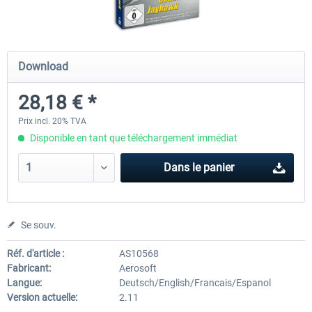
Airbus Bundle
iFly Jets-The 737NG for 
Download
28,18 € *
52,77 € *
59,72 € *
Prix incl. 20% TVA
Disponible en tant que téléchargement immédiat
Dans le panier
Se souv.
Réf. d'article :
AS10568
Fabricant:
Aerosoft
Langue:
Deutsch/English/Francais/Espanol
Version actuelle:
2.11