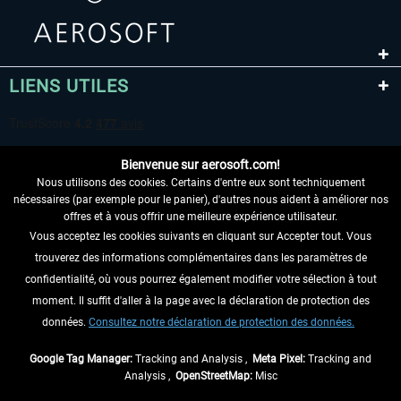
LIENS UTILES
Bienvenue sur aerosoft.com!
Nous utilisons des cookies. Certains d'entre eux sont techniquement
nécessaires (par exemple pour le panier), d'autres nous aident à améliorer nos
offres et à vous offrir une meilleure expérience utilisateur.
Vous acceptez les cookies suivants en cliquant sur Accepter tout. Vous
RENONCER AU CONTRAT ICI
trouverez des informations complémentaires dans les paramètres de
INFORMATIONS
confidentialité, où vous pourrez également modifier votre sélection à tout
moment. Il suffit d'aller à la page avec la déclaration de protection des
NE MANQUEZ PAS LES DERNIÈRES
données.
Consultez notre déclaration de protection des données.
NOUVELLES
Google Tag Manager:
Tracking and Analysis ,
Meta Pixel:
Tracking and
Analysis ,
OpenStreetMap:
Misc
* Tous les prix sont indiqués TVA légale comprise, hors
frais de port
et, le cas