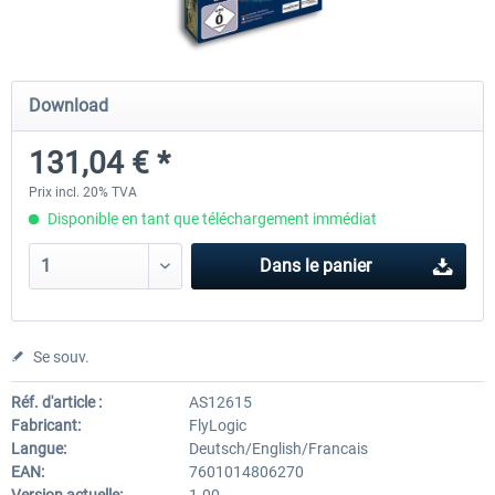
Mega Airport Frankfurt V2.0
Mega Airport Berlin Brande
Download
131,04 € *
30,20 € *
25,16 € *
Prix incl. 20% TVA
Disponible en tant que téléchargement immédiat
Dans le panier
Se souv.
Réf. d'article :
AS12615
Fabricant:
FlyLogic
Langue:
Deutsch/English/Francais
EAN:
7601014806270