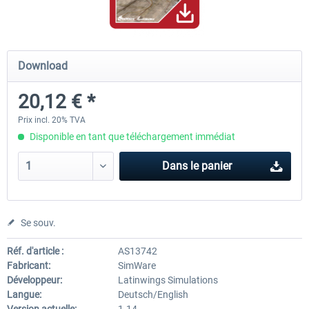
Mega Airport Frankfurt V2.0
Mega Airport Berlin Brande
Download
20,12 € *
30,20 € *
25,16 € *
Prix incl. 20% TVA
Disponible en tant que téléchargement immédiat
Dans le panier
Se souv.
Réf. d'article :
AS13742
Fabricant:
SimWare
Développeur:
Latinwings Simulations
Langue:
Deutsch/English