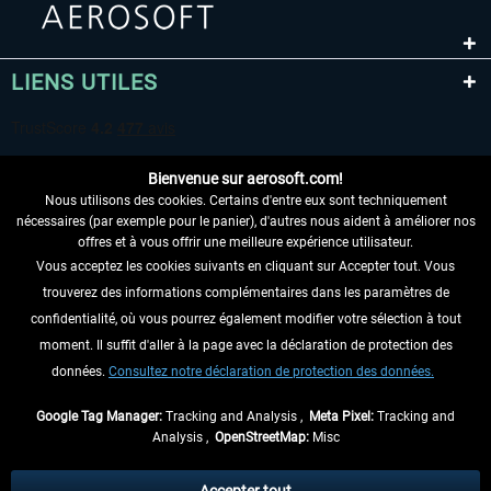
LIENS UTILES
Bienvenue sur aerosoft.com!
Nous utilisons des cookies. Certains d'entre eux sont techniquement
nécessaires (par exemple pour le panier), d'autres nous aident à améliorer nos
offres et à vous offrir une meilleure expérience utilisateur.
Vous acceptez les cookies suivants en cliquant sur Accepter tout. Vous
RENONCER AU CONTRAT ICI
trouverez des informations complémentaires dans les paramètres de
INFORMATIONS
confidentialité, où vous pourrez également modifier votre sélection à tout
moment. Il suffit d'aller à la page avec la déclaration de protection des
NE MANQUEZ PAS LES DERNIÈRES
données.
Consultez notre déclaration de protection des données.
NOUVELLES
Google Tag Manager:
Tracking and Analysis ,
Meta Pixel:
Tracking and
Analysis ,
OpenStreetMap:
Misc
* Tous les prix sont indiqués TVA légale comprise, hors
frais de port
et, le cas
échéant, frais de remboursement, si aucune description contraire.