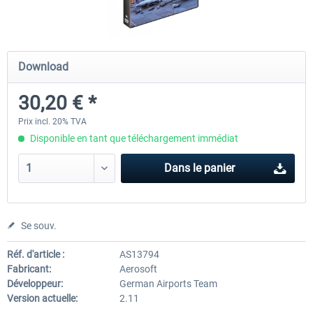
Mega Airport Frankfurt V2.0
Mega Airport Berlin Brande
Download
30,20 € *
30,20 € *
25,16 € *
Prix incl. 20% TVA
Disponible en tant que téléchargement immédiat
Dans le panier
Se souv.
Réf. d'article :
AS13794
Fabricant:
Aerosoft
Développeur:
German Airports Team
Version actuelle:
2.11