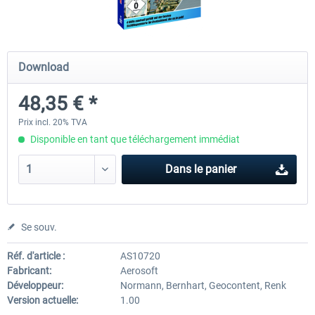
Mega Airport Frankfurt V2.0
Mega Airport Berlin Brande
Download
48,35 € *
30,20 € *
25,16 € *
Prix incl. 20% TVA
Disponible en tant que téléchargement immédiat
Dans le panier
Se souv.
Réf. d'article :
AS10720
Fabricant:
Aerosoft
Développeur:
Normann, Bernhart, Geocontent, Renk
Version actuelle:
1.00