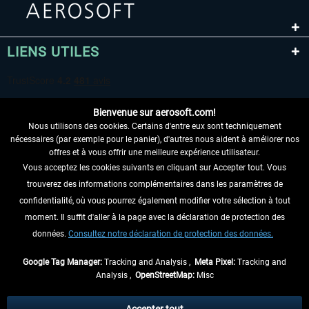
LIENS UTILES
Bienvenue sur aerosoft.com!
Nous utilisons des cookies. Certains d'entre eux sont techniquement
nécessaires (par exemple pour le panier), d'autres nous aident à améliorer nos
offres et à vous offrir une meilleure expérience utilisateur.
Vous acceptez les cookies suivants en cliquant sur Accepter tout. Vous
RENONCER AU CONTRAT ICI
trouverez des informations complémentaires dans les paramètres de
INFORMATIONS
confidentialité, où vous pourrez également modifier votre sélection à tout
moment. Il suffit d'aller à la page avec la déclaration de protection des
NE MANQUEZ PAS LES DERNIÈRES
données.
Consultez notre déclaration de protection des données.
NOUVELLES
Google Tag Manager:
Tracking and Analysis ,
Meta Pixel:
Tracking and
Analysis ,
OpenStreetMap:
Misc
* Tous les prix sont indiqués TVA légale comprise, hors
frais de port
et, le cas
échéant, frais de remboursement, si aucune description contraire.