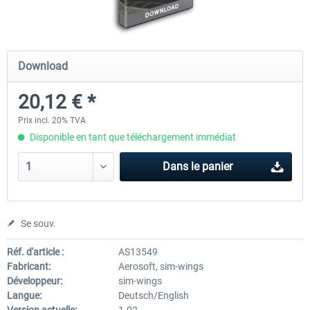
Mega Airport Frankfurt V2.0
Mega Airport Berlin Brande
Download
20,12 € *
30,20 € *
25,16 € *
Prix incl. 20% TVA
Disponible en tant que téléchargement immédiat
Dans le panier
Se souv.
Réf. d'article :
AS13549
Fabricant:
Aerosoft, sim-wings
Développeur:
sim-wings
Langue:
Deutsch/English