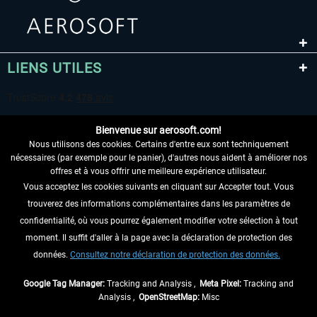
LIENS UTILES
Bienvenue sur aerosoft.com!
Nous utilisons des cookies. Certains d'entre eux sont techniquement
nécessaires (par exemple pour le panier), d'autres nous aident à améliorer nos
offres et à vous offrir une meilleure expérience utilisateur.
Vous acceptez les cookies suivants en cliquant sur Accepter tout. Vous
RENONCER AU CONTRAT ICI
trouverez des informations complémentaires dans les paramètres de
INFORMATIONS
confidentialité, où vous pourrez également modifier votre sélection à tout
moment. Il suffit d'aller à la page avec la déclaration de protection des
NE MANQUEZ PAS LES DERNIÈRES
données.
Consultez notre déclaration de protection des données.
NOUVELLES
Google Tag Manager:
Tracking and Analysis ,
Meta Pixel:
Tracking and
Analysis ,
OpenStreetMap:
Misc
* Tous les prix sont indiqués TVA légale comprise, hors
frais de port
et, le cas