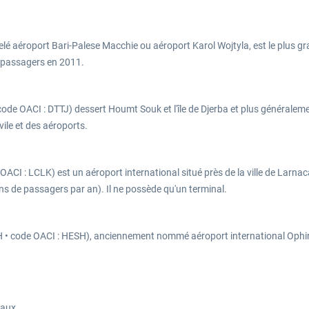
lé aéroport Bari-Palese Macchie ou aéroport Karol Wojtyla, est le plus grand
9 passagers en 2011.
 code OACI : DTTJ) dessert Houmt Souk et l'île de Djerba et plus généralem
ivile et des aéroports.
I : LCLK) est un aéroport international situé près de la ville de Larnaca, à C
ons de passagers par an). Il ne possède qu'un terminal.
SH • code OACI : HESH), anciennement nommé aéroport international Ophir
naux