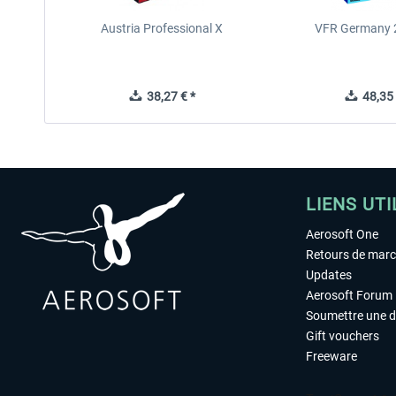
Austria Professional X
VFR Germany 2
38,27 € *
48,35 
LIENS UTI
Aerosoft One
Retours de mar
Updates
Aerosoft Forum
Soumettre une 
Gift vouchers
Freeware