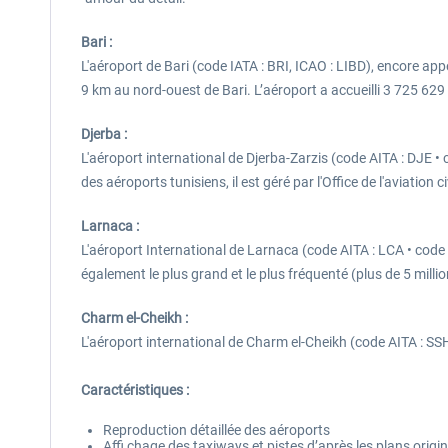
Bari :
L'aéroport de Bari (code IATA : BRI, ICAO : LIBD), encore appe
9 km au nord-ouest de Bari. L’aéroport a accueilli 3 725 62
Djerba :
L'aéroport international de Djerba-Zarzis (code AITA : DJE •
des aéroports tunisiens, il est géré par l'Office de l'aviation c
Larnaca :
L'aéroport International de Larnaca (code AITA : LCA • code OAC
également le plus grand et le plus fréquenté (plus de 5 milli
Charm el-Cheikh :
L'aéroport international de Charm el-Cheikh (code AITA : S
Caractéristiques :
Reproduction détaillée des aéroports
Affi chage des taxiways et pistes d’après les plans origi