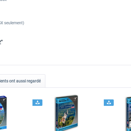
SX seulement)
2"
ients ont aussi regardé