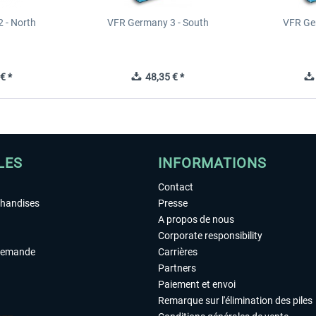
 - North
VFR Germany 3 - South
VFR Ge
€ *
48,35 € *
LES
INFORMATIONS
Contact
chandises
Presse
A propos de nous
Corporate responsibility
demande
Carrières
Partners
Paiement et envoi
Remarque sur l'élimination des piles