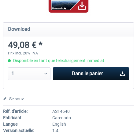
Airbus Bundle
iFly Jets-The 737NG for 
Download
49,08 € *
52,77 € *
59,72 € *
Prix incl. 20% TVA
Disponible en tant que téléchargement immédiat
Dans le panier
Se souv.
Réf. d'article :
AS14640
Fabricant:
Carenado
Langue:
English
Version actuelle:
1.4