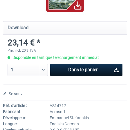
Hamburg-Finkenwerder
Madeira X Evolution
Download
23,14 € *
12,00 € *
25,16 € *
Prix incl. 20% TVA
Disponible en tant que téléchargement immédiat
Dans le panier
Se souv.
Réf. d'article :
AS14717
Fabricant:
Aerosoft
Développeur:
Emmanuel Stefanakis
Langue:
English/German