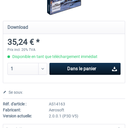
Hamburg-Finkenwerder
Madeira X Evolution
Download
35,24 € *
12,00 € *
25,16 € *
Prix incl. 20% TVA
Disponible en tant que téléchargement immédiat
Dans le panier
Se souv.
Réf. d'article :
AS14163
Fabricant:
Aerosoft
Version actuelle:
2.0.0.1 (P3D V5)