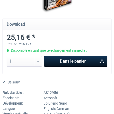
Mega Airport Frankfurt V2.0
Mega Airport Berlin Brande
Download
25,16 € *
30,20 € *
25,16 € *
Prix incl. 20% TVA
Disponible en tant que téléchargement immédiat
Dans le panier
Se souv.
Réf. d'article :
AS12956
Fabricant:
Aerosoft
Développeur:
Jo Erlend Sund
Langue:
English/German