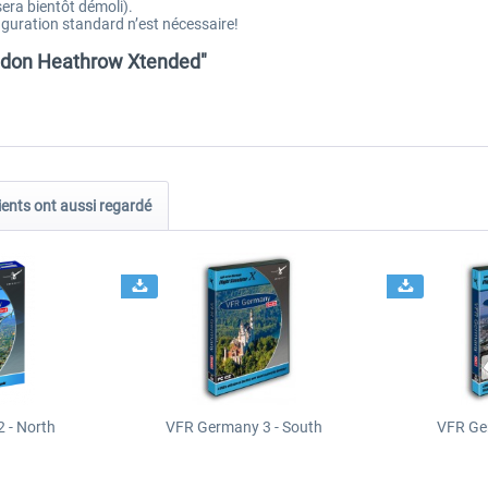
era bientôt démoli).
iguration standard n’est nécessaire!
ondon Heathrow Xtended"
ients ont aussi regardé
 - North
VFR Germany 3 - South
VFR Ge