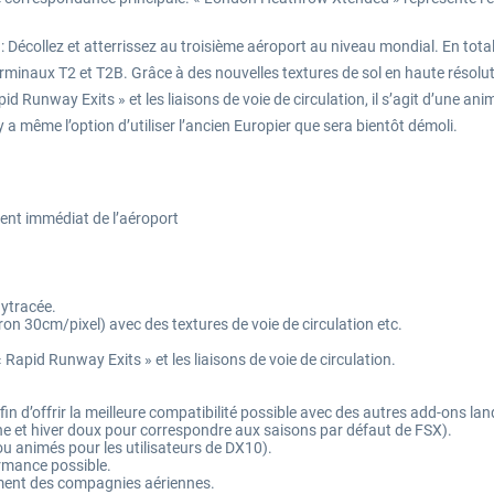
 : Décollez et atterrissez au troisième aéroport au niveau mondial. En tot
minaux T2 et T2B. Grâce à des nouvelles textures de sol en haute résolut
pid Runway Exits » et les liaisons de voie de circulation, il s’agit d’une a
a même l’option d’utiliser l’ancien Europier que sera bientôt démoli.
nt immédiat de l’aéroport
aytracée.
ron 30cm/pixel) avec des textures de voie de circulation etc.
« Rapid Runway Exits » et les liaisons de voie de circulation.
in d’offrir la meilleure compatibilité possible avec des autres add-ons lan
ne et hiver doux pour correspondre aux saisons par défaut de FSX).
ou animés pour les utilisateurs de DX10).
ormance possible.
ment des compagnies aériennes.