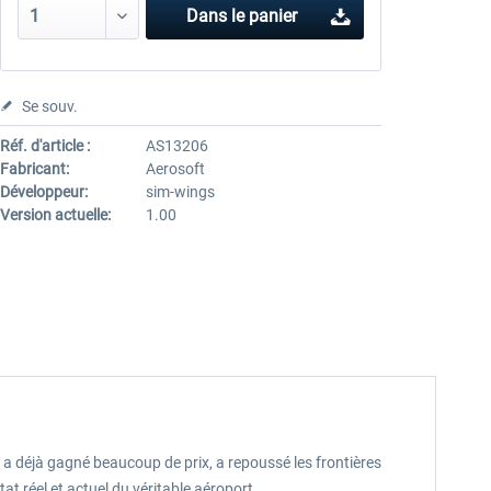
Dans le panier
Se souv.
Réf. d'article :
AS13206
Fabricant:
Aerosoft
Développeur:
sim-wings
Version actuelle:
1.00
 a déjà gagné beaucoup de prix, a repoussé les frontières
t réel et actuel du véritable aéroport.