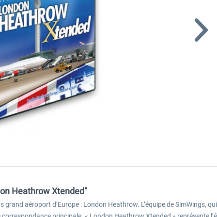
ndon Heathrow Xtended"
plus grand aéroport d’Europe : London Heathrow. L’équipe de SimWings, qui
e correspondance principale. « London Heathrow Xtended » représente l’éta