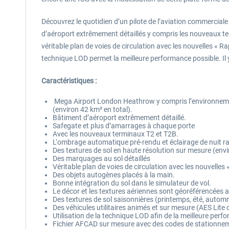
Découvrez le quotidien d’un pilote de l’aviation commerciale
d’aéroport extrêmement détaillés y compris les nouveaux ter
véritable plan de voies de circulation avec les nouvelles « Ra
technique LOD permet la meilleure performance possible. Il y 
Caractéristiques :
Mega Airport London Heathrow y compris l’environneme
(environ 42 km² en total).
Bâtiment d’aéroport extrêmement détaillé.
Safegate et plus d’amarrages à chaque porte
Avec les nouveaux terminaux T2 et T2B.
L‘ombrage automatique pré-rendu et éclairage de nuit r
Des textures de sol en haute résolution sur mesure (envi
Des marquages au sol détaillés
Véritable plan de voies de circulation avec les nouvelles 
Des objets autogènes placés à la main.
Bonne intégration du sol dans le simulateur de vol.
Le décor et les textures aériennes sont géoréférencées af
Des textures de sol saisonnières (printemps, été, autom
Des véhicules utilitaires animés et sur mesure (AES Lite 
Utilisation de la technique LOD afin de la meilleure perf
Fichier AFCAD sur mesure avec des codes de stationne