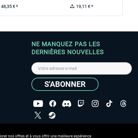
48,35 € *
19,11 € *
NE MANQUEZ PAS LES
DERNIÈRES NOUVELLES
S'ABONNER
ées
J'ai lu la
Déclaration de protection des données
.
rer nos offres et à vous offrir une meilleure expérience
Copyright © Aerosoft GmbH - Tous droits réservés