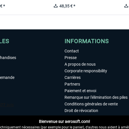
€ *
48,35 € *
LES
INFORMATIONS
Contact
chandises
Presse
A propos de nous
Corporate responsibility
demande
Carrières
Partners
Paiement et envoi
Remarque sur l'élimination des piles
Conditions générales de vente
Droit de révocation
Déclaration de protection des donn
Bienvenue sur aerosoft.com!
Accessibilité
echniquement nécessaires (par exemple pour le panier), d'autres nous aident à amélio