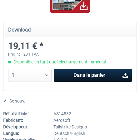
Mega Airport Frankfurt V2.0
Mega Airport Berlin Brande
Download
19,11 € *
30,20 € *
25,16 € *
Prix incl. 20% TVA
Disponible en tant que téléchargement immédiat
Dans le panier
Se souv.
Réf. d'article :
AS14532
Fabricant:
Aerosoft
Développeur:
Tailstrike Designs
Langue:
Deutsch/English