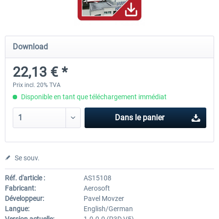
Hamburg-Finkenwerder
Madeira X Evolution
Download
22,13 € *
12,00 € *
25,16 € *
Prix incl. 20% TVA
Disponible en tant que téléchargement immédiat
Dans le panier
Se souv.
Réf. d'article :
AS15108
Fabricant:
Aerosoft
Développeur:
Pavel Movzer
Langue:
English/German