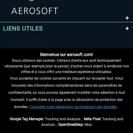
LIENS UTILES
Bienvenue sur aerosoft.com!
Nous utilisons des cookies. Certains d'entre eux sont techniquement
nécessaires (par exemple pour le panier), d'autres nous aident à améliorer nos
offres et à vous offrir une meilleure expérience utilisateur.
Vous acceptez les cookies suivants en cliquant sur Accepter tout. Vous
RENONCER AU CONTRAT ICI
trouverez des informations complémentaires dans les paramètres de
INFORMATIONS
confidentialité, où vous pourrez également modifier votre sélection à tout
moment. Il suffit d'aller à la page avec la déclaration de protection des
NE MANQUEZ PAS LES DERNIÈRES
données.
Consultez notre déclaration de protection des données.
NOUVELLES
Google Tag Manager:
Tracking and Analysis ,
Meta Pixel:
Tracking and
Analysis ,
OpenStreetMap:
Misc
* Tous les prix sont indiqués TVA légale comprise, hors
frais de port
et, le cas