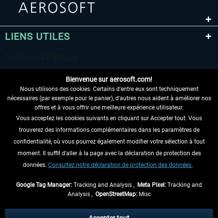
LIENS UTILES
Bienvenue sur aerosoft.com!
Nous utilisons des cookies. Certains d'entre eux sont techniquement
nécessaires (par exemple pour le panier), d'autres nous aident à améliorer nos
offres et à vous offrir une meilleure expérience utilisateur.
Vous acceptez les cookies suivants en cliquant sur Accepter tout. Vous
RENONCER AU CONTRAT ICI
trouverez des informations complémentaires dans les paramètres de
INFORMATIONS
confidentialité, où vous pourrez également modifier votre sélection à tout
moment. Il suffit d'aller à la page avec la déclaration de protection des
NE MANQUEZ PAS LES DERNIÈRES
données.
Consultez notre déclaration de protection des données.
NOUVELLES
Google Tag Manager:
Tracking and Analysis ,
Meta Pixel:
Tracking and
Analysis ,
OpenStreetMap:
Misc
* Tous les prix sont indiqués TVA légale comprise, hors
frais de port
et, le cas
échéant, frais de remboursement, si aucune description contraire.