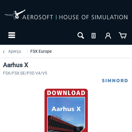
Aperçu
FSX Europe
Aarhus X
FSX/FSX:SE/P3D V4/V5