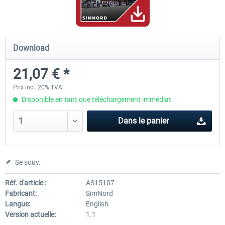
Mega Airport Frankfurt V2.0
Mega Airport Berlin Brande
Download
21,07 € *
30,20 € *
25,16 € *
Prix incl. 20% TVA
Disponible en tant que téléchargement immédiat
Dans le panier
Se souv.
Réf. d'article :
AS15107
Fabricant:
SimNord
Langue:
English
Version actuelle:
1.1