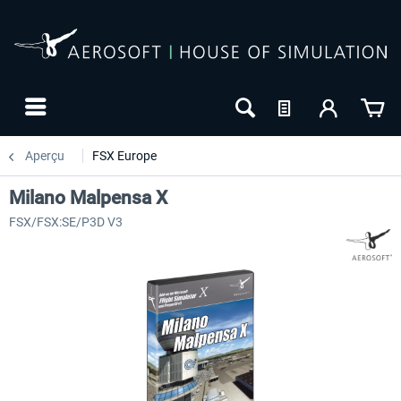
Aperçu
FSX Europe
Milano Malpensa X
FSX/FSX:SE/P3D V3