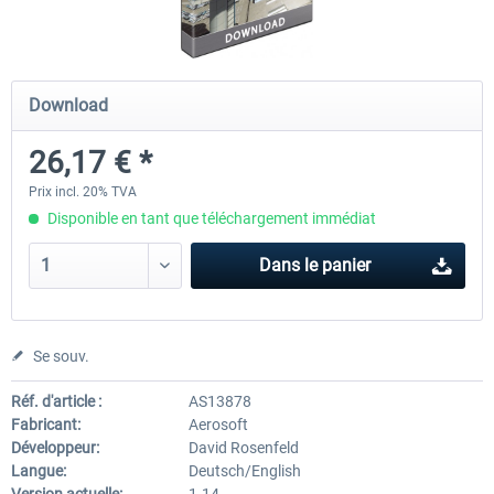
Mega Airport Frankfurt V2.0
Mega Airport Berlin Brande
Download
26,17 € *
30,20 € *
25,16 € *
Prix incl. 20% TVA
Disponible en tant que téléchargement immédiat
Dans le panier
Se souv.
Réf. d'article :
AS13878
Fabricant:
Aerosoft
Développeur:
David Rosenfeld
Langue:
Deutsch/English