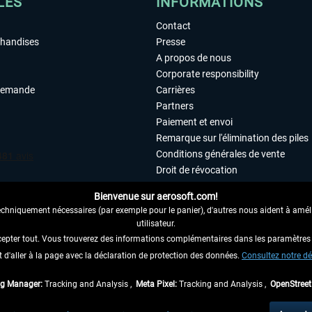
LES
INFORMATIONS
Contact
chandises
Presse
A propos de nous
Corporate responsibility
demande
Carrières
Partners
Paiement et envoi
Remarque sur l'élimination des piles
Conditions générales de vente
Droit de révocation
Déclaration de protection des donn
Bienvenue sur aerosoft.com!
Accessibilité
echniquement nécessaires (par exemple pour le panier), d'autres nous aident à amélio
Mentions légales
utilisateur.
cepter tout. Vous trouverez des informations complémentaires dans les paramètres 
it d'aller à la page avec la déclaration de protection des données.
 AU CONTRAT ICI
Consultez notre dé
ag Manager:
Tracking and Analysis ,
Meta Pixel:
Tracking and Analysis ,
OpenStree
 TVA légale comprise, hors
frais de port
et, le cas échéant, frais de remboursement, si