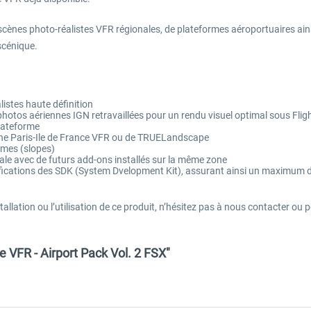
ènes photo-réalistes VFR régionales, de plateformes aéroportuaires ainsi
scénique.
istes haute définition
 photos aériennes IGN retravaillées pour un rendu visuel optimal sous Fli
lateforme
e Paris-Ile de France VFR ou de TRUELandscape
omes (slopes)
le avec de futurs add-ons installés sur la même zone
tions des SDK (System Dvelopment Kit), assurant ainsi un maximum de co
tallation ou l’utilisation de ce produit, n’hésitez pas à nous contacter ou
e VFR - Airport Pack Vol. 2 FSX"