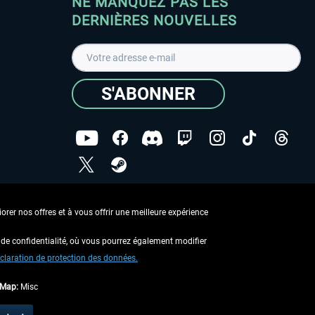
NE MANQUEZ PAS LES
DERNIÈRES NOUVELLES
S'ABONNER
ées
J'ai lu la
Déclaration de protection des données
.
rer nos offres et à vous offrir une meilleure expérience
Copyright © Aerosoft GmbH - Tous droits réservés
de confidentialité, où vous pourrez également modifier
claration de protection des données.
tMap:
Misc
 aucune description contraire.