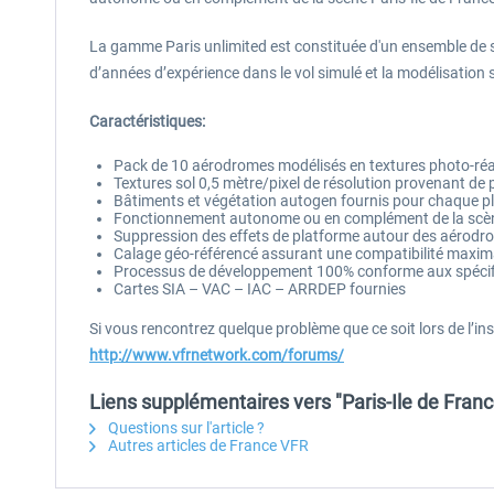
La gamme Paris unlimited est constituée d'un ensemble de sc
d’années d’expérience dans le vol simulé et la modélisation 
Caractéristiques:
Pack de 10 aérodromes modélisés en textures photo-réal
Textures sol 0,5 mètre/pixel de résolution provenant de
Bâtiments et végétation autogen fournis pour chaque p
Fonctionnement autonome ou en complément de la scèn
Suppression des effets de platforme autour des aérodr
Calage géo-référencé assurant une compatibilité maxima
Processus de développement 100% conforme aux spécifica
Cartes SIA – VAC – IAC – ARRDEP fournies
Si vous rencontrez quelque problème que ce soit lors de l’ins
http://www.vfrnetwork.com/forums/
Liens supplémentaires vers "Paris-Ile de Franc
Questions sur l'article ?
Autres articles de France VFR