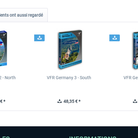
ients ont aussi regardé
 - North
VFR Germany 3 - South
VFR Ge
€ *
48,35 € *