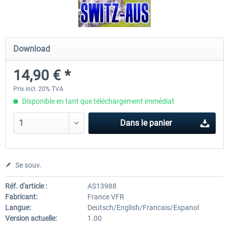
Mega Airport Frankfurt V2.0
Mega Airport Berlin Brande
Download
14,90 € *
30,20 € *
25,16 € *
Prix incl. 20% TVA
Disponible en tant que téléchargement immédiat
Dans le panier
Se souv.
Réf. d'article :
AS13988
Fabricant:
France VFR
Langue:
Deutsch/English/Francais/Espanol
Version actuelle:
1.00