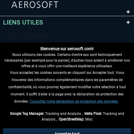
LIENS UTILES
Bienvenue sur aerosoft.com!
Nous utilisons des cookies. Certains d'entre eux sont techniquement
nécessaires (par exemple pour le panier), d'autres nous aident à améliorer nos
offres et à vous offrir une meilleure expérience utilisateur.
Vous acceptez les cookies suivants en cliquant sur Accepter tout. Vous
RENONCER AU CONTRAT ICI
trouverez des informations complémentaires dans les paramètres de
INFORMATIONS
confidentialité, où vous pourrez également modifier votre sélection à tout
moment. Il suffit d'aller à la page avec la déclaration de protection des
NE MANQUEZ PAS LES DERNIÈRES
données.
Consultez notre déclaration de protection des données.
NOUVELLES
Google Tag Manager:
Tracking and Analysis ,
Meta Pixel:
Tracking and
Analysis ,
OpenStreetMap:
Misc
* Tous les prix sont indiqués TVA légale comprise, hors
frais de port
et, le cas
échéant, frais de remboursement, si aucune description contraire.