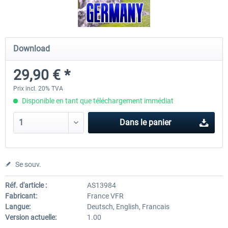
Mega Airport Frankfurt V2.0
Mega Airport Berlin Brande
Download
29,90 € *
30,20 € *
25,16 € *
Prix incl. 20% TVA
Disponible en tant que téléchargement immédiat
Dans le panier
Se souv.
Réf. d'article :
AS13984
Fabricant:
France VFR
Langue:
Deutsch, English, Francais
Version actuelle:
1.00