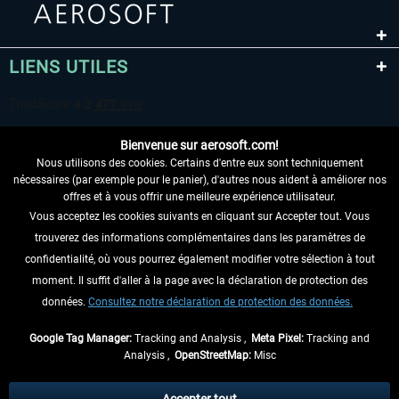
LIENS UTILES
Bienvenue sur aerosoft.com!
Nous utilisons des cookies. Certains d'entre eux sont techniquement
nécessaires (par exemple pour le panier), d'autres nous aident à améliorer nos
offres et à vous offrir une meilleure expérience utilisateur.
Vous acceptez les cookies suivants en cliquant sur Accepter tout. Vous
RENONCER AU CONTRAT ICI
trouverez des informations complémentaires dans les paramètres de
INFORMATIONS
confidentialité, où vous pourrez également modifier votre sélection à tout
moment. Il suffit d'aller à la page avec la déclaration de protection des
NE MANQUEZ PAS LES DERNIÈRES
données.
Consultez notre déclaration de protection des données.
NOUVELLES
Google Tag Manager:
Tracking and Analysis ,
Meta Pixel:
Tracking and
Analysis ,
OpenStreetMap:
Misc
* Tous les prix sont indiqués TVA légale comprise, hors
frais de port
et, le cas
échéant, frais de remboursement, si aucune description contraire.