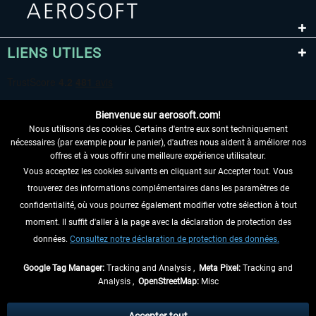
LIENS UTILES
Bienvenue sur aerosoft.com!
Nous utilisons des cookies. Certains d'entre eux sont techniquement
nécessaires (par exemple pour le panier), d'autres nous aident à améliorer nos
offres et à vous offrir une meilleure expérience utilisateur.
Vous acceptez les cookies suivants en cliquant sur Accepter tout. Vous
RENONCER AU CONTRAT ICI
trouverez des informations complémentaires dans les paramètres de
INFORMATIONS
confidentialité, où vous pourrez également modifier votre sélection à tout
moment. Il suffit d'aller à la page avec la déclaration de protection des
NE MANQUEZ PAS LES DERNIÈRES
données.
Consultez notre déclaration de protection des données.
NOUVELLES
Google Tag Manager:
Tracking and Analysis ,
Meta Pixel:
Tracking and
Analysis ,
OpenStreetMap:
Misc
* Tous les prix sont indiqués TVA légale comprise, hors
frais de port
et, le cas
échéant, frais de remboursement, si aucune description contraire.