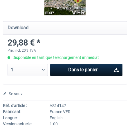
Mega Airport Frankfurt V2.0
Mega Airport Berlin Brande
Download
29,88 € *
30,20 € *
25,16 € *
Prix incl. 20% TVA
Disponible en tant que téléchargement immédiat
Dans le panier
Se souv.
Réf. d'article :
AS14147
Fabricant:
France VFR
Langue:
English
Version actuelle:
1.00