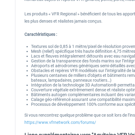
Les produits « VFR Regional » bénéficient de tous les app
les plus denses et réalistes jamais conçus.
Caractéristiques :
Textures sol de 0,85 à 1 mètre/pixel de résolution prov
Mesh (relief) spécifique très haute définition 4,75 mètre
Lacs et fleuves intégralement détourés avec eau naviga
Gestion de la transparence des fonds marins sur l’intégra
Aéroports et aérodromes génériques semi-détaillés avec
Obstacles et repères VFR modélisés sur l’intégralité de l
Plusieurs centaines de milliers d’objets et bâtiments rema
bateaux, lampadaires, panneaux routiers…)
Intégration de la technologie 3D Automation® permettant 
Couverture végétale extrêmement dense et réaliste optimis
Bâtiments autogen complémentaires incluant des varian
Calage géo-référencé assurant une compatibilité maxima
Processus de développement 100% conforme aux spécific
Si vous rencontrez quelque problème que ce soit lors de l’ins
https://www.vfrnetwork.com/forums/