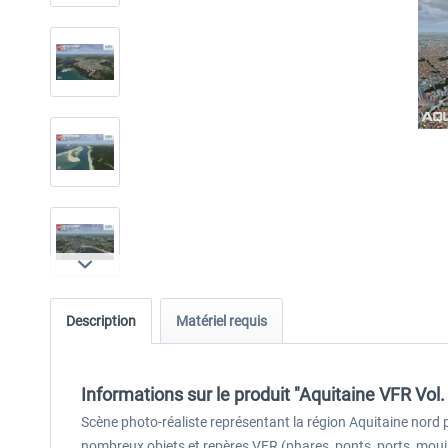
Description
Matériel requis
Informations sur le produit "Aquitaine VFR Vol.
Scène photo-réaliste représentant la région Aquitaine nord 
nombreux objets et repères VFR (phares, ponts, ports, moui