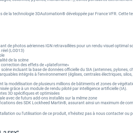
orts de la technologie 3DAutomation® développée par France VFR. Cette t
enant de photos aériennes IGN retravaillées pour un rendu visuel optimal
s réel (LOD13)
ble
lité de la scène
 correction des effets de «plateforme»
a scène incluant la base de données officielle du SIA (antennes, pylones, 
rquables intégrés à l’environnement (églises, centrales électriques, silos,
la modélisation de plusieurs millions de bâtiments et zones de végétatio
ée grâce à un module de rendu piloté par intelligence artificielle (IA).
tes 3D spécifiques et optimisées
le avec de futurs add-ons installés sur la même zone
ations des SDK Lockheed Martin®, assurant ainsi un maximum de compatib
tallation ou l’utilisation de ce produit, n’hésitez pas à nous contacter ou