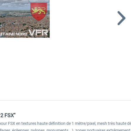
 2 FSX"
pour FSX en textures haute définition de 1 mètre/pixel, mesh très haute d
llages, éoliennes, pylones, monuments...), zones portuaires extrêmement 