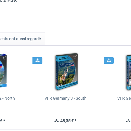
. 2 FSX"
ients ont aussi regardé
 - North
VFR Germany 3 - South
VFR Ge
€ *
48,35 € *