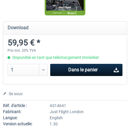
A320 Family professional Bundle
Aerosoft A320/A321 profess
Download
59,95 € *
80,62 € *
60,45 € *
Prix incl. 20% TVA
Disponible en tant que téléchargement immédiat
Dans le panier
Se souv.
Réf. d'article :
AS14641
Fabricant:
Just Flight London
Langue:
English
Version actuelle:
1.30