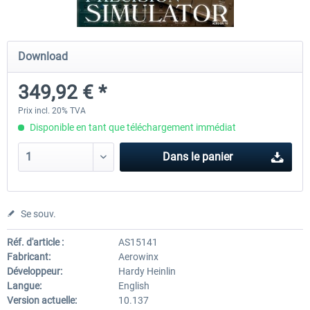
Aerowinx - NG FMC and More
Global ATC Simulator
Download
349,92 € *
138,15 € *
30,20 € *
Prix incl. 20% TVA
Disponible en tant que téléchargement immédiat
Dans le panier
Se souv.
Réf. d'article :
AS15141
Fabricant:
Aerowinx
Développeur:
Hardy Heinlin
Langue:
English
Version actuelle:
10.137