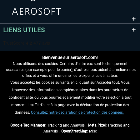
LIENS UTILES
Bienvenue sur aerosoft.com!
Nous utilisons des cookies. Certains d'entre eux sont techniquement
nécessaires (par exemple pour le panier), d'autres nous aident à améliorer nos
offres et à vous offrir une meilleure expérience utilisateur.
Vous acceptez les cookies suivants en cliquant sur Accepter tout. Vous
RENONCER AU CONTRAT ICI
trouverez des informations complémentaires dans les paramètres de
INFORMATIONS
confidentialité, où vous pourrez également modifier votre sélection à tout
moment. Il suffit d'aller à la page avec la déclaration de protection des
NE MANQUEZ PAS LES DERNIÈRES
données.
Consultez notre déclaration de protection des données.
NOUVELLES
Google Tag Manager:
Tracking and Analysis ,
Meta Pixel:
Tracking and
Analysis ,
OpenStreetMap:
Misc
* Tous les prix sont indiqués TVA légale comprise, hors
frais de port
et, le cas