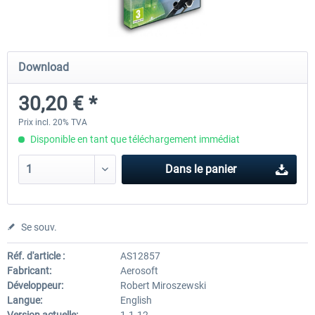
Aerowinx - NG FMC and More
Global ATC Simulator
Download
30,20 € *
138,15 € *
30,20 € *
Prix incl. 20% TVA
Disponible en tant que téléchargement immédiat
Dans le panier
Se souv.
Réf. d'article :
AS12857
Fabricant:
Aerosoft
Développeur:
Robert Miroszewski
Langue:
English