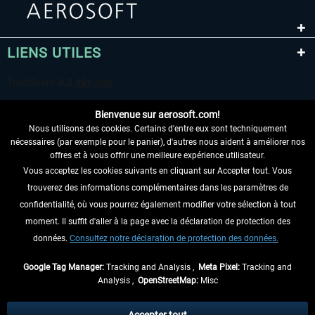
LIENS UTILES
Bienvenue sur aerosoft.com!
Nous utilisons des cookies. Certains d'entre eux sont techniquement
nécessaires (par exemple pour le panier), d'autres nous aident à améliorer nos
offres et à vous offrir une meilleure expérience utilisateur.
Vous acceptez les cookies suivants en cliquant sur Accepter tout. Vous
RENONCER AU CONTRAT ICI
trouverez des informations complémentaires dans les paramètres de
INFORMATIONS
confidentialité, où vous pourrez également modifier votre sélection à tout
moment. Il suffit d'aller à la page avec la déclaration de protection des
NE MANQUEZ PAS LES DERNIÈRES
données.
Consultez notre déclaration de protection des données.
NOUVELLES
Google Tag Manager:
Tracking and Analysis ,
Meta Pixel:
Tracking and
Analysis ,
OpenStreetMap:
Misc
* Tous les prix sont indiqués TVA légale comprise, hors
frais de port
et, le cas
échéant, frais de remboursement, si aucune description contraire.