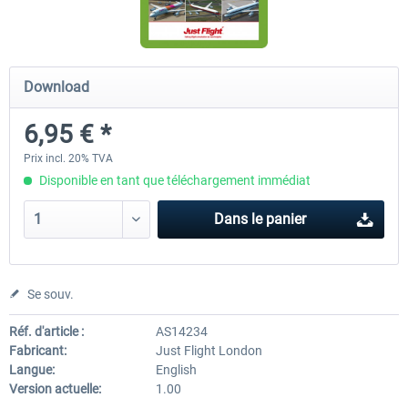
Airbus Bundle
iFly Jets-The 737NG for 
Download
6,95 € *
52,77 € *
59,72 € *
Prix incl. 20% TVA
Disponible en tant que téléchargement immédiat
Dans le panier
Se souv.
Réf. d'article :
AS14234
Fabricant:
Just Flight London
Langue:
English
Version actuelle:
1.00