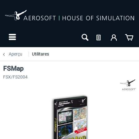
Aperçu
Utilitares
FSMap
FSX/FS2004