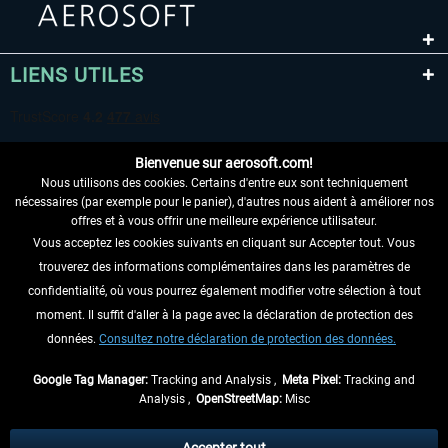
LIENS UTILES
Bienvenue sur aerosoft.com!
Nous utilisons des cookies. Certains d'entre eux sont techniquement
nécessaires (par exemple pour le panier), d'autres nous aident à améliorer nos
offres et à vous offrir une meilleure expérience utilisateur.
Vous acceptez les cookies suivants en cliquant sur Accepter tout. Vous
RENONCER AU CONTRAT ICI
trouverez des informations complémentaires dans les paramètres de
INFORMATIONS
confidentialité, où vous pourrez également modifier votre sélection à tout
moment. Il suffit d'aller à la page avec la déclaration de protection des
NE MANQUEZ PAS LES DERNIÈRES
données.
Consultez notre déclaration de protection des données.
NOUVELLES
Google Tag Manager:
Tracking and Analysis ,
Meta Pixel:
Tracking and
Analysis ,
OpenStreetMap:
Misc
* Tous les prix sont indiqués TVA légale comprise, hors
frais de port
et, le cas
échéant, frais de remboursement, si aucune description contraire.