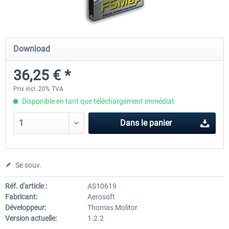
Ultimate Traffic Live
FS Global Real Weather..
Download
36,25 € *
49,36 € *
40,33 € *
Prix incl. 20% TVA
Disponible en tant que téléchargement immédiat
Dans le panier
Se souv.
Réf. d'article :
AS10619
Fabricant:
Aerosoft
Développeur:
Thomas Molitor
Version actuelle:
1.2.2