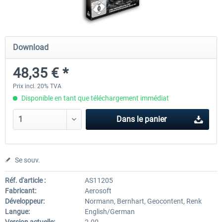
Mega Airport Frankfurt V2.0
Mega Airport Berlin Brande
Download
48,35 € *
30,20 € *
25,16 € *
Prix incl. 20% TVA
Disponible en tant que téléchargement immédiat
Dans le panier
Se souv.
Réf. d'article :
AS11205
Fabricant:
Aerosoft
Développeur:
Normann, Bernhart, Geocontent, Renk
Langue:
English/German