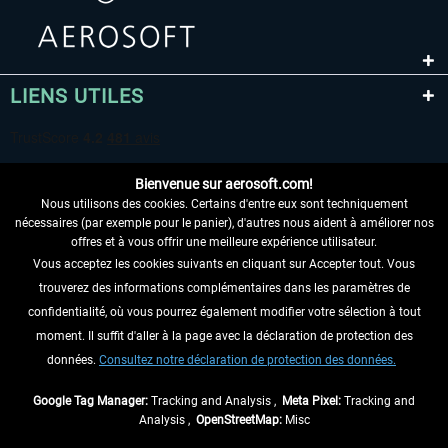
LIENS UTILES
Bienvenue sur aerosoft.com!
Nous utilisons des cookies. Certains d'entre eux sont techniquement
nécessaires (par exemple pour le panier), d'autres nous aident à améliorer nos
offres et à vous offrir une meilleure expérience utilisateur.
Vous acceptez les cookies suivants en cliquant sur Accepter tout. Vous
RENONCER AU CONTRAT ICI
trouverez des informations complémentaires dans les paramètres de
INFORMATIONS
confidentialité, où vous pourrez également modifier votre sélection à tout
moment. Il suffit d'aller à la page avec la déclaration de protection des
NE MANQUEZ PAS LES DERNIÈRES
données.
Consultez notre déclaration de protection des données.
NOUVELLES
Google Tag Manager:
Tracking and Analysis ,
Meta Pixel:
Tracking and
Analysis ,
OpenStreetMap:
Misc
* Tous les prix sont indiqués TVA légale comprise, hors
frais de port
et, le cas