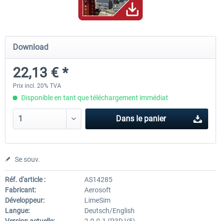
Hamburg-Finkenwerder
Madeira X Evolution
Download
22,13 € *
12,00 € *
25,16 € *
Prix incl. 20% TVA
Disponible en tant que téléchargement immédiat
Dans le panier
Se souv.
Réf. d'article :
AS14285
Fabricant:
Aerosoft
Développeur:
LimeSim
Langue:
Deutsch/English