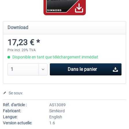
Mega Airport Frankfurt V2.0
Mega Airport Berlin Brande
Download
17,23 € *
30,20 € *
25,16 € *
Prix incl. 20% TVA
Disponible en tant que téléchargement immédiat
Dans le panier
Se souv.
Réf. d'article :
AS13089
Fabricant:
SimNord
Langue:
English
Version actuelle:
1.6