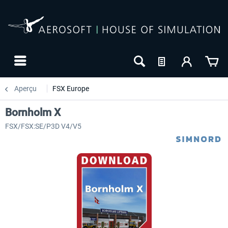
Aperçu
FSX Europe
Bornholm X
FSX/FSX:SE/P3D V4/V5