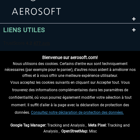
LIENS UTILES
Bienvenue sur aerosoft.com!
Nous utilisons des cookies. Certains d'entre eux sont techniquement
nécessaires (par exemple pour le panier), d'autres nous aident à améliorer nos
offres et à vous offrir une meilleure expérience utilisateur.
Vous acceptez les cookies suivants en cliquant sur Accepter tout. Vous
RENONCER AU CONTRAT ICI
trouverez des informations complémentaires dans les paramètres de
INFORMATIONS
confidentialité, où vous pourrez également modifier votre sélection à tout
moment. Il suffit d'aller à la page avec la déclaration de protection des
NE MANQUEZ PAS LES DERNIÈRES
données.
Consultez notre déclaration de protection des données.
NOUVELLES
Google Tag Manager:
Tracking and Analysis ,
Meta Pixel:
Tracking and
Analysis ,
OpenStreetMap:
Misc
* Tous les prix sont indiqués TVA légale comprise, hors
frais de port
et, le cas