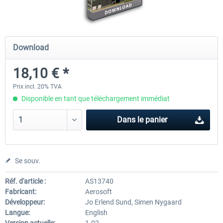
Mega Airport Frankfurt V2.0
Mega Airport Berlin Brande
Download
18,10 € *
30,20 € *
25,16 € *
Prix incl. 20% TVA
Disponible en tant que téléchargement immédiat
Dans le panier
Se souv.
Réf. d'article :
AS13740
Fabricant:
Aerosoft
Développeur:
Jo Erlend Sund, Simen Nygaard
Langue:
English