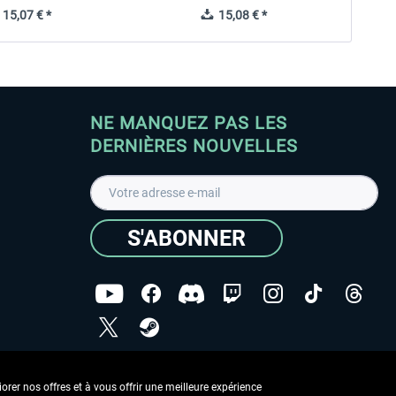
15,07 € *
15,08 € *
NE MANQUEZ PAS LES
DERNIÈRES NOUVELLES
S'ABONNER
ées
J'ai lu la
Déclaration de protection des données
.
rer nos offres et à vous offrir une meilleure expérience
Copyright © Aerosoft GmbH - Tous droits réservés