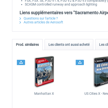
FSX, FSX: SE, P3D V1.4, P3D V2 & P3D V3 compatibility 
SCASM controlled runway and approach lighting
Liens supplémentaires vers "Sacramento Airpo
Questions sur l'article ?
Autres articles de Aerosoft
Prod. similaires
Les clients ont aussi acheté
Les cl
Manhattan X
US Cities X - N