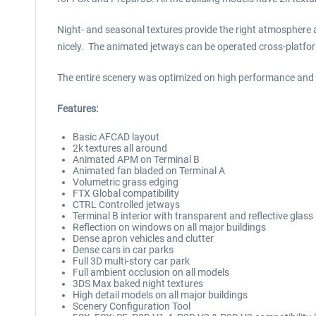
Night- and seasonal textures provide the right atmosphere a
nicely. The animated jetways can be operated cross-platfo
The entire scenery was optimized on high performance and wi
Features:
Basic AFCAD layout
2k textures all around
Animated APM on Terminal B
Animated fan bladed on Terminal A
Volumetric grass edging
FTX Global compatibility
CTRL Controlled jetways
Terminal B interior with transparent and reflective glass
Reflection on windows on all major buildings
Dense apron vehicles and clutter
Dense cars in car parks
Full 3D multi-story car park
Full ambient occlusion on all models
3DS Max baked night textures
High detail models on all major buildings
Scenery Configuration Tool