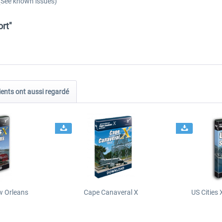
(See known issues)
rt"
ients ont aussi regardé
ew Orleans
Cape Canaveral X
US Cities 