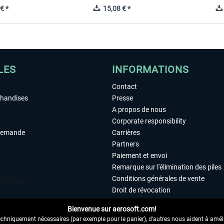
€ *
15,08 € *
LES
INFORMATIONS
Contact
chandises
Presse
A propos de nous
Corporate responsibility
demande
Carrières
Partners
Paiement et envoi
Remarque sur l'élimination des piles
Conditions générales de vente
Droit de révocation
Déclaration de protection des donn
Bienvenue sur aerosoft.com!
Accessibilité
echniquement nécessaires (par exemple pour le panier), d'autres nous aident à amélio