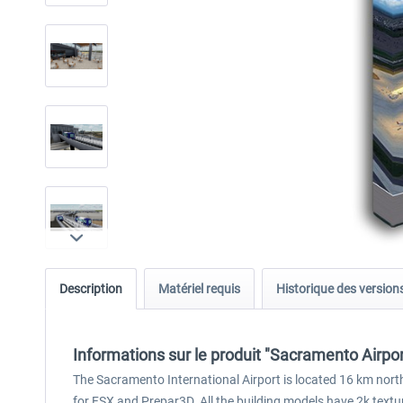
Description
Matériel requis
Historique des version
Informations sur le produit "Sacramento Airpor
The Sacramento International Airport is located 16 km north
for FSX and Prepar3D. All the building models have 2k text