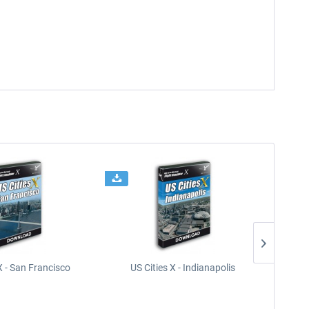
X - San Francisco
US Cities X - Indianapolis
US Citi