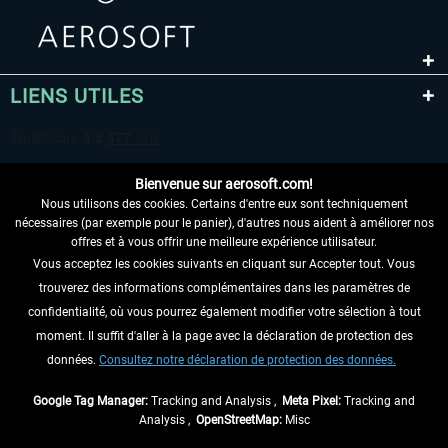
LIENS UTILES
Bienvenue sur aerosoft.com!
Nous utilisons des cookies. Certains d'entre eux sont techniquement
nécessaires (par exemple pour le panier), d'autres nous aident à améliorer nos
offres et à vous offrir une meilleure expérience utilisateur.
Vous acceptez les cookies suivants en cliquant sur Accepter tout. Vous
RENONCER AU CONTRAT ICI
trouverez des informations complémentaires dans les paramètres de
INFORMATIONS
confidentialité, où vous pourrez également modifier votre sélection à tout
moment. Il suffit d'aller à la page avec la déclaration de protection des
NE MANQUEZ PAS LES DERNIÈRES
données.
Consultez notre déclaration de protection des données.
NOUVELLES
Google Tag Manager:
Tracking and Analysis ,
Meta Pixel:
Tracking and
Analysis ,
OpenStreetMap:
Misc
* Tous les prix sont indiqués TVA légale comprise, hors
frais de port
et, le cas