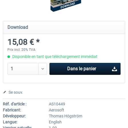
Airports of Mexico City & Central
US Cities X - Chicago
Download
15,08 € *
28,18 € *
15,08 € *
Prix incl. 20% TVA
Disponible en tant que téléchargement immédiat
Dans le panier
Se souv.
Réf. d'article :
AS10449
Fabricant:
Aerosoft
Développeur:
Thomas Högström
Langue:
English