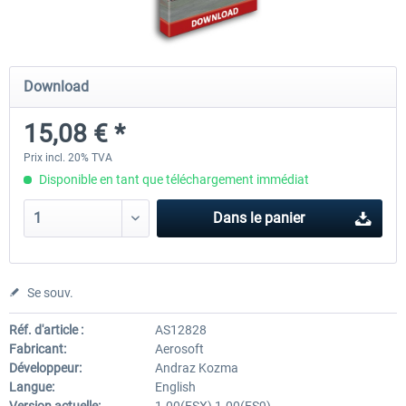
Baku X
Lukla - Mount Everest Extreme
Download
15,08 € *
24,37 € *
25,21 € *
Prix incl. 20% TVA
Disponible en tant que téléchargement immédiat
Dans le panier
Se souv.
Réf. d'article :
AS12828
Fabricant:
Aerosoft
Développeur:
Andraz Kozma
Langue:
English