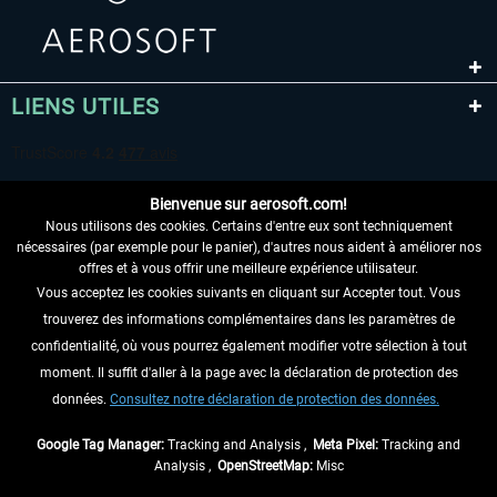
LIENS UTILES
Bienvenue sur aerosoft.com!
Nous utilisons des cookies. Certains d'entre eux sont techniquement
nécessaires (par exemple pour le panier), d'autres nous aident à améliorer nos
offres et à vous offrir une meilleure expérience utilisateur.
Vous acceptez les cookies suivants en cliquant sur Accepter tout. Vous
RENONCER AU CONTRAT ICI
trouverez des informations complémentaires dans les paramètres de
INFORMATIONS
confidentialité, où vous pourrez également modifier votre sélection à tout
moment. Il suffit d'aller à la page avec la déclaration de protection des
NE MANQUEZ PAS LES DERNIÈRES
données.
Consultez notre déclaration de protection des données.
NOUVELLES
Google Tag Manager:
Tracking and Analysis ,
Meta Pixel:
Tracking and
Analysis ,
OpenStreetMap:
Misc
* Tous les prix sont indiqués TVA légale comprise, hors
frais de port
et, le cas