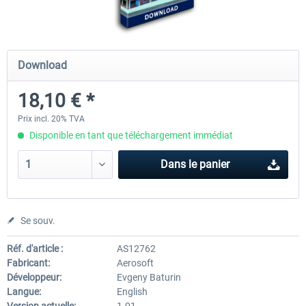
Baku X
Lukla - Mount Everest Extreme
Download
18,10 € *
24,37 € *
25,21 € *
Prix incl. 20% TVA
Disponible en tant que téléchargement immédiat
Dans le panier
Se souv.
Réf. d'article :
AS12762
Fabricant:
Aerosoft
Développeur:
Evgeny Baturin
Langue:
English