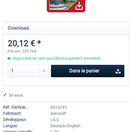
Mega Airport Frankfurt V2.0
Mega Airport Berlin Brande
Download
20,12 € *
30,20 € *
25,16 € *
Prix incl. 20% TVA
Disponible en tant que téléchargement immédiat
Dans le panier
Se souv.
Réf. d'article :
AS14191
Fabricant:
Aerosoft
Développeur:
I.D.S.
Langue:
Deutsch/English