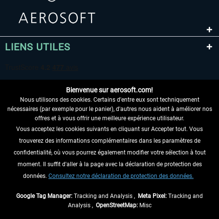
LIENS UTILES
Bienvenue sur aerosoft.com!
Nous utilisons des cookies. Certains d'entre eux sont techniquement
nécessaires (par exemple pour le panier), d'autres nous aident à améliorer nos
offres et à vous offrir une meilleure expérience utilisateur.
Vous acceptez les cookies suivants en cliquant sur Accepter tout. Vous
RENONCER AU CONTRAT ICI
trouverez des informations complémentaires dans les paramètres de
INFORMATIONS
confidentialité, où vous pourrez également modifier votre sélection à tout
moment. Il suffit d'aller à la page avec la déclaration de protection des
NE MANQUEZ PAS LES DERNIÈRES
données.
Consultez notre déclaration de protection des données.
NOUVELLES
Google Tag Manager:
Tracking and Analysis ,
Meta Pixel:
Tracking and
Analysis ,
OpenStreetMap:
Misc
* Tous les prix sont indiqués TVA légale comprise, hors
frais de port
et, le cas