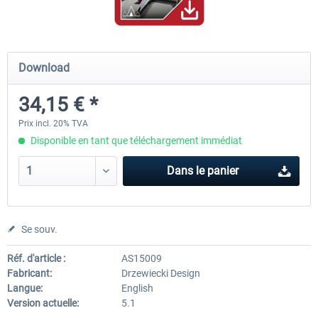
Mega Airport Frankfurt V2.0
Mega Airport Berlin Brande
Download
34,15 € *
30,20 € *
25,16 € *
Prix incl. 20% TVA
Disponible en tant que téléchargement immédiat
Dans le panier
Se souv.
Réf. d'article :
AS15009
Fabricant:
Drzewiecki Design
Langue:
English
Version actuelle:
5.1